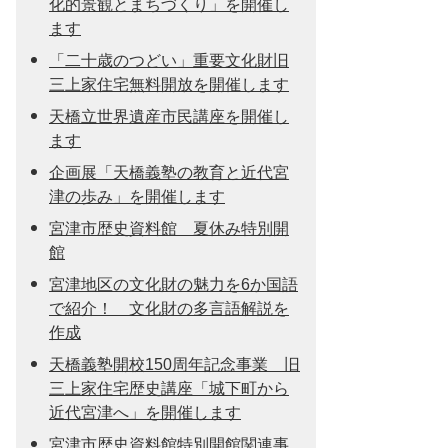
化的景観とまちづくり」を開催し
ます
「二十歳のつどい」重要文化財旧
三上家住宅無料開放を開催します
天橋立世界遺産市民講座を開催し
ます
企画展「天橋義塾の教育と近代宮
津の歩み」を開催します
宮津市歴史資料館 夏休み特別開
館
宮津地区の文化財の魅力を6か国語
で紹介！ 文化財の多言語解説を
作成
天橋義塾開校150周年記念事業 旧
三上家住宅歴史講座「城下町から
近代宮津へ」を開催します
宮津市歴史資料館特別開館関連事