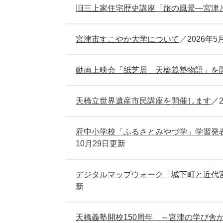
旧三上家住宅歴史講座「旅の風景―宮津
宮津市すこやか大学について
2026年5
動画上映会「紙芝居 天橋義塾物語」を
天橋立世界遺産市民講座を開催します
府中小学校「ふるさとみやづ学」学習発
10月29日更新
デジタルマップウォーク「城下町と近代
新
天橋義塾開校150周年 ～宮津の学び舎