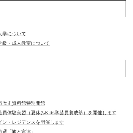
大学について
学級・成人教室について
市歴史資料館特別開館
芸員体験実習（夏休みKids学芸員養成塾）を開催します
イン・レジデンスを開催します
特選「旅と宮津」