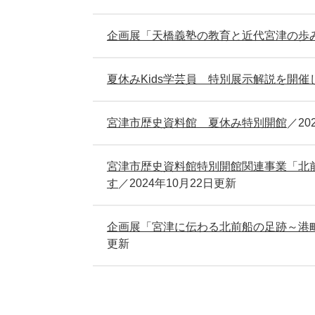
企画展「天橋義塾の教育と近代宮津の歩
夏休みKids学芸員 特別展示解説を開催
宮津市歴史資料館 夏休み特別開館
20
宮津市歴史資料館特別開館関連事業「北
す
2024年10月22日更新
企画展「宮津に伝わる北前船の足跡～港
更新