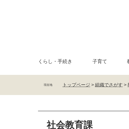
ペ
メ
ー
ニ
ジ
ュ
の
ー
先
を
頭
飛
で
ば
す
し
。
て
くらし・
手続き
子育て
本
文
へ
トップページ
>
組織でさがす
>
現在地
本
文
社会教育課