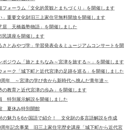
観フォーラム「文化的景観とまちづくり」を開催します
い」重要文化財旧三上家住宅無料開放を開催します
芝居 天橋義塾物語」を開催しました
市民講座を開催します
るさとみやづ学」学習発表会＆ミュージアムコンサートを開
ンポジウム「旅とまちなみ～宮津を旅する～」を開催します
ウォーク「城下町と近代宮津の足跡を巡る」を開催しました
50周年 ～宮津の学び舎から新時代へ挑んだ青年達～
塾の教育と近代宮津の歩み」を開催します
芸員 特別展示解説を開催しました
館 夏休み特別開館
財の魅力を6か国語で紹介！ 文化財の多言語解説を作成
50周年記念事業 旧三上家住宅歴史講座「城下町から近代宮