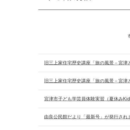
旧三上家住宅歴史講座「旅の風景－宮津
旧三上家住宅歴史講座「旅の風景－宮津
宮津市子ども学芸員体験実習（夏休みKi
由良公民館だより「最新号」が発行され