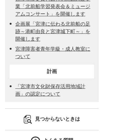
業「北前船学習発表会＆ミュージ
アムコンサート」を開催します
企画展「宮津に伝わる北前船の足
跡～港町由良と宮津城下町～」を
開催します
宮津障害者青年学級・成人教室に
ついて
計画
「宮津市文化財保存活用地域計
画」の認定について
見つからないときは