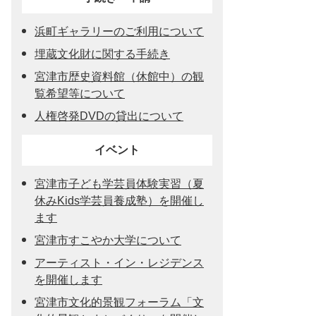
浜町ギャラリーのご利用について
埋蔵文化財に関する手続き
宮津市歴史資料館（休館中）の観
覧希望等について
人権啓発DVDの貸出について
イベント
宮津市子ども学芸員体験実習（夏
休みKids学芸員養成塾）を開催し
ます
宮津市すこやか大学について
アーティスト・イン・レジデンス
を開催します
宮津市文化的景観フォーラム「文