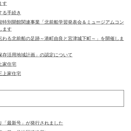
ます
する手続き
館特別開館関連事業「北前船学習発表会＆ミュージアムコン
します
伝わる北前船の足跡～港町由良と宮津城下町～」を開催しま
保存活用地域計画」の認定について
上家住宅
三上家住宅
り「最新号」が発行されました