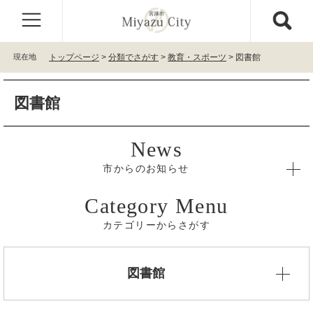
ペ
メ
ー
ニ
ジ
ュ
の
ー
現在地
トップページ
>
分類でさがす
>
教育・スポーツ
>
図書館
先
を
頭
飛
本
で
ば
図書館
文
す
し
。
て
本
文
へ
市からのお知らせ
カテゴリーからさがす
図書館