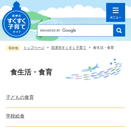
ペ
メ
ー
ニ
ジ
ュ
の
ー
先
を
G
o
頭
飛
o
で
ば
g
す
し
トップページ
>
宮津市すくすく子育て
>
食生活・食育
現在地
l
。
て
e
本
カ
本
文
ス
文
へ
食生活・食育
タ
ム
検
索
子どもの食育
学校給食