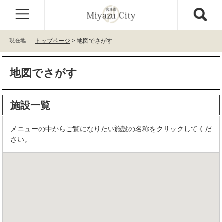
ペ
メ
ー
ニ
ジ
ュ
の
ー
現在地
トップページ
>
地図でさがす
先
を
頭
飛
本
で
ば
地図でさがす
文
す
し
。
て
本
施設一覧
文
へ
メニューの中からご覧になりたい施設の名称をクリックしてくだ
さい。