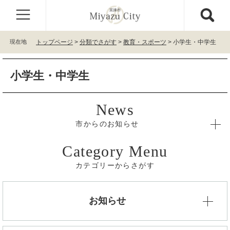
ペ
メ
ー
ニ
ジ
ュ
の
ー
現在地
トップページ
>
分類でさがす
>
教育・スポーツ
>
小学生・中学生
先
を
頭
飛
本
で
ば
小学生・中学生
文
す
し
。
て
本
文
へ
市からのお知らせ
カテゴリーからさがす
お知らせ