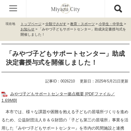
ペ
メ
ー
ニ
ジ
ュ
の
ー
現在地
トップページ
>
分類でさがす
>
教育・スポーツ
>
小学生・中学生
>
先
を
お知らせ
>
「みやづ子どもサポートセンター」助成決定書授与式を
頭
飛
開催しました！
で
ば
す
し
本
。
て
「みやづ子どもサポートセンター」助成
文
本
決定書授与式を開催しました！
文
へ
記事ID：0026210
更新日：2025年5月21日更新
みやづ子どもサポートセンター拠点概要 [PDFファイル／
1.69MB]
本市では、様々な課題や困難を抱える子どもの居場所づくりを進め
るため、公益財団法人Ｂ＆Ｇ財団の「子ども第三の居場所」事業を活
用した『みやづ子どもサポートセンター』を市内の民間施設と連携