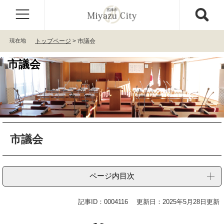
ペ
メ
ー
ニ
ジ
ュ
の
ー
現在地
トップページ
>
市議会
先
を
頭
飛
市議会
で
ば
す
し
。
て
本
文
へ
本
市議会
文
ページ内目次
記事ID：0004116
更新日：2025年5月28日更新