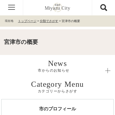
ペ
メ
ー
ニ
ジ
ュ
の
ー
現在地
トップページ
>
分類でさがす
>
宮津市の概要
先
を
頭
飛
で
ば
す
し
宮津市の概要
。
て
本
文
本
へ
文
市からのお知らせ
カテゴリーからさがす
市のプロフィール