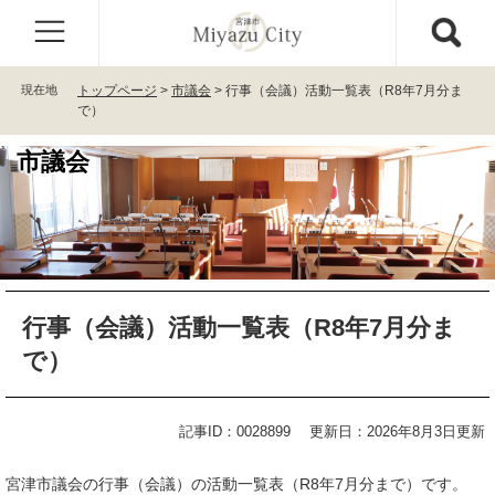
ペ
メ
ー
ニ
ジ
ュ
の
ー
現在地
トップページ
>
市議会
>
行事（会議）活動一覧表（R8年7月分ま
先
を
で）
頭
飛
で
ば
市議会
す
し
。
て
本
文
へ
本
行事（会議）活動一覧表（R8年7月分ま
文
で）
記事ID：0028899
更新日：2026年8月3日更新
宮津市議会の行事（会議）の活動一覧表（R8年7月分まで）です。​