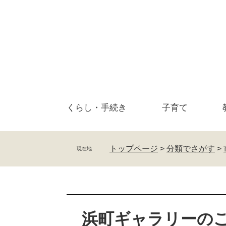
ペ
メ
ー
ニ
ジ
ュ
の
ー
先
を
頭
飛
で
ば
す
し
。
て
くらし・
手続き
子育て
本
文
へ
トップページ
>
分類でさがす
>
現在地
本
文
浜町ギャラリーの