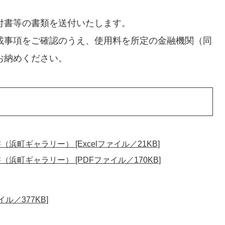
付書等の書類を送付いたします。
載事項をご確認のうえ、使用料を所定の金融機関（同
お納めください。
町ギャラリー） [Excelファイル／21KB]
町ギャラリー） [PDFファイル／170KB]
ル／377KB]