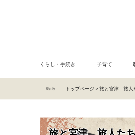
ペ
メ
ー
ニ
ジ
ュ
の
ー
先
を
頭
飛
で
ば
す
し
。
て
くらし・
手続き
子育て
本
文
へ
トップページ
>
旅と宮津 旅人
現在地
旅と宮津 旅人た