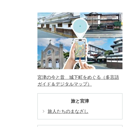
宮津の今と昔 城下町をめぐる（多言語
ガイド＆デジタルマップ）
旅と宮津
旅人たちのまなざし