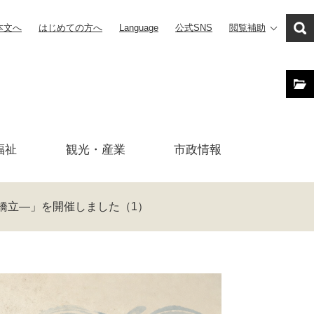
本文へ
はじめての方へ
Language
公式SNS
閲覧補助
福祉
観光・産業
市政
情報
橋立―」を開催しました（1）