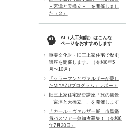
－宮津と天橋立－」を開催しまし
た（２）
AI（人工知能）はこんな
ページをおすすめします
重要文化財・旧三上家住宅で歴史
講座を開催します。（令和8年5
月〜10月）
「ケラーマンとヴァルザーが愛し
たMIYAZUプログラム」レポート
旧三上家住宅歴史講座「旅の風景
－宮津と天橋立－」を開催します
「カール・ヴァルザー展」市民鑑
賞バスツアー参加者募集！（令和8
年7月20日）