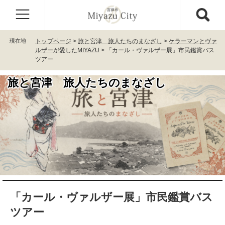
ペ
メ
ー
ニ
ジ
ュ
の
ー
現在地
トップページ
>
旅と宮津 旅人たちのまなざし
>
ケラーマンとヴァ
先
を
ルザーが愛したMIYAZU
>
「カール・ヴァルザー展」市民鑑賞バス
頭
飛
ツアー
で
ば
す
し
旅と宮津 旅人たちのまなざし
。
て
本
文
へ
本
「カール・ヴァルザー展」市民鑑賞バス
文
ツアー