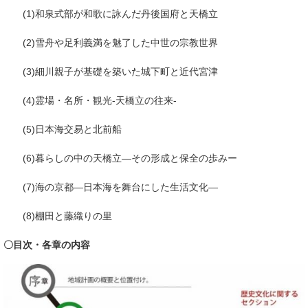
(1)和泉式部が和歌に詠んだ丹後国府と天橋立
(2)雪舟や足利義満を魅了した中世の宗教世界
(3)細川親子が基礎を築いた城下町と近代宮津
(4)霊場・名所・観光-天橋立の往来-
(5)日本海交易と北前船
(6)暮らしの中の天橋立―その形成と保全の歩みー
(7)海の京都―日本海を舞台にした生活文化―
(8)棚田と藤織りの里
〇目次・各章の内容