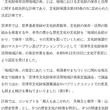
「文化財保存活用地域計画」とは、地域における文化財の保存と活用
に関する総合的な計画であり、文化財保護法第183条の3に定められた
法定計画です。
宮津市では、世界遺産登録や文化的景観等、文化財の保存・活用の取
組みを推進する中、本市の豊かな歴史文化や文化財を「地域社会総が
かり」で保存・活用し、その充実を図っていくために、文化財保護行
政のマスタープラン及びアクションプランとして「宮津市文化財保存
活用地域計画」の策定作業を進め、令和5年12月15日に文化庁長官に
より認定を受けました。
「地域計画」の策定にあたっては、有識者やまちづくりに関わる地元
有志で組織する「宮津市文化財保存活用地域計画策定協議会」で議論
を行うほか、宮津市文化財保護審議会やパブリックコメントでの意見
も踏まえ検討を重ねてまいりました（第1章）。
計画では、コンセプトを「都人もあこがれた 天橋立と都市・海・山
の歴史世界」とし、5つの歴史文化の特徴を明示し、8つの関連文化財