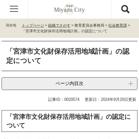
ペ
メ
ー
ニ
ジ
ュ
の
ー
現在地
トップページ
>
組織でさがす
>
教育委員会事務局
>
社会教育課
>
先
を
「宮津市文化財保存活用地域計画」の認定について
頭
飛
で
ば
本
す
し
「宮津市文化財保存活用地域計画」の認
文
。
て
定について
本
文
へ
ページ内目次
記事ID：0020574
更新日：2024年9月20日更新
「宮津市文化財保存活用地域計画」の認定に
ついて