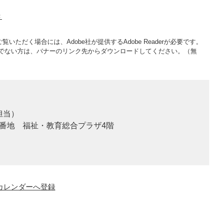
き
覧いただく場合には、Adobe社が提供するAdobe Readerが必要です。
をお持ちでない方は、バナーのリンク先からダウンロードしてください。（無
担当）
2番地 福祉・教育総合プラザ4階
o!カレンダーへ登録