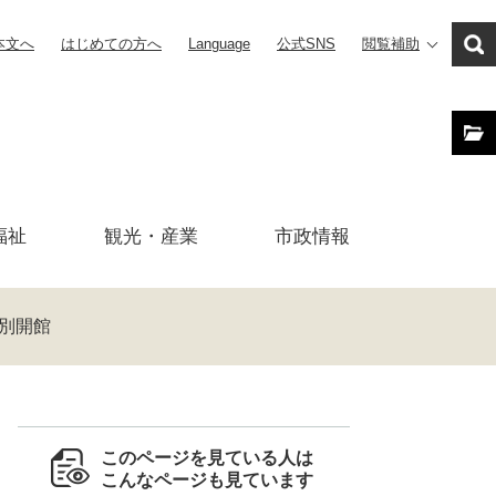
本文へ
はじめての方へ
Language
公式SNS
閲覧補助
福祉
観光・産業
市政
情報
別開館
このページを見ている人は
こんなページも見ています