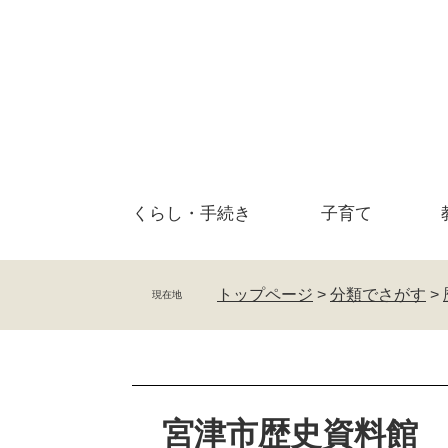
ペ
メ
ー
ニ
ジ
ュ
の
ー
先
を
頭
飛
で
ば
す
し
。
て
くらし・
手続き
子育て
本
文
へ
トップページ
>
分類でさがす
>
現在地
本
文
宮津市歴史資料館