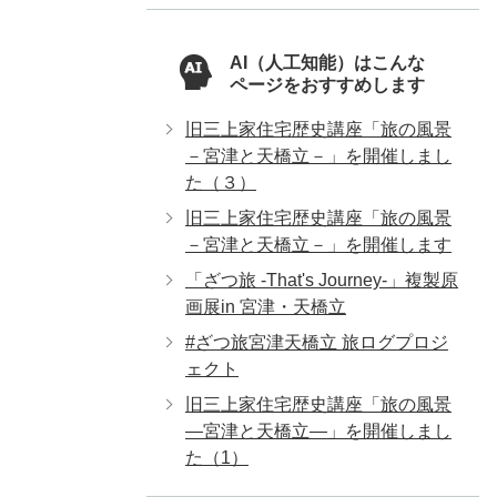
AI（人工知能）はこんな
ページをおすすめします
旧三上家住宅歴史講座「旅の風景
－宮津と天橋立－」を開催しまし
た（３）
旧三上家住宅歴史講座「旅の風景
－宮津と天橋立－」を開催します
「ざつ旅 -That's Journey-」複製原
画展in 宮津・天橋立
#ざつ旅宮津天橋立 旅ログプロジ
ェクト
旧三上家住宅歴史講座「旅の風景
―宮津と天橋立―」を開催しまし
た（1）