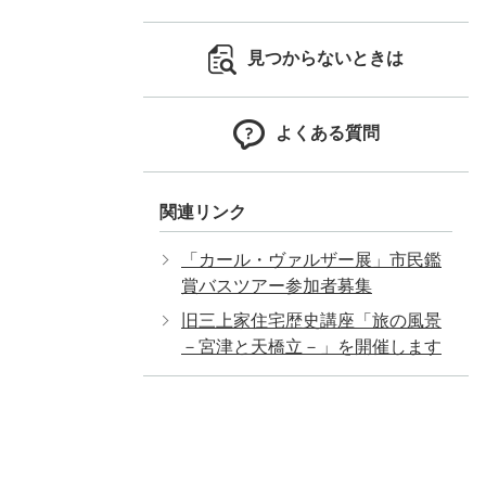
見つからないときは
よくある質問
関連リンク
「カール・ヴァルザー展」市民鑑
賞バスツアー参加者募集
旧三上家住宅歴史講座「旅の風景
－宮津と天橋立－」を開催します