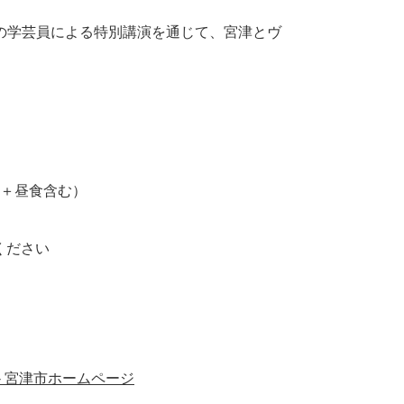
の学芸員による特別講演を通じて、宮津とヴ
料＋昼食含む）
ください
 宮津市ホームページ