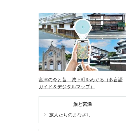
宮津の今と昔 城下町をめぐる（多言語
ガイド＆デジタルマップ）
旅と宮津
旅人たちのまなざし