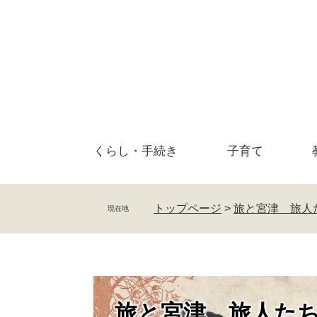
ペ
メ
ー
ニ
ジ
ュ
の
ー
先
を
頭
飛
で
ば
す
し
。
て
くらし・
手続き
子育て
本
文
へ
トップページ
>
旅と宮津 旅人
現在地
旅と宮津 旅人た