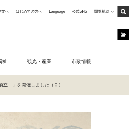
本文へ
はじめての方へ
Language
公式SNS
閲覧補助
福祉
観光・産業
市政
情報
橋立－」を開催しました（２）