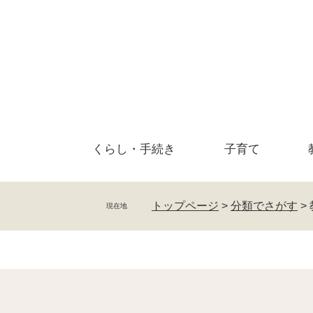
ペ
メ
ー
ニ
ジ
ュ
の
ー
先
を
頭
飛
で
ば
す
し
。
て
くらし・
手続き
子育て
本
文
へ
トップページ
>
分類でさがす
>
現在地