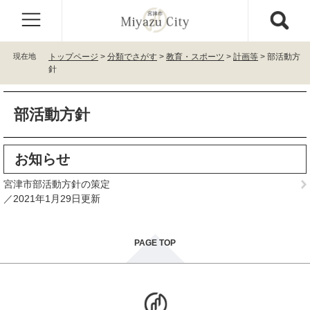
ペ
メ
ー
ニ
ジ
ュ
の
ー
現在地
トップページ
>
分類でさがす
>
教育・スポーツ
>
計画等
>
部活動方
先
を
針
頭
飛
で
ば
本
す
し
部活動方針
文
。
て
本
文
お知らせ
へ
宮津市部活動方針の策定
2021年1月29日更新
PAGE TOP