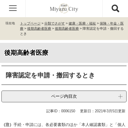
ペ
メ
ー
ニ
ジ
ュ
の
ー
現在地
トップページ
>
分類でさがす
>
健康・医療・福祉
>
保険・年金・医
先
を
療
>
後期高齢者医療
>
後期高齢者医療
>
障害認定を申請・撤回する
頭
飛
とき
で
ば
す
し
。
て
後期高齢者医療
本
文
本
へ
障害認定を申請・撤回するとき
文
ページ内目次
記事ID：0006150
更新日：2021年3月5日更新
（注）
手続・申請には、各必要書類のほか「本人確認書類」と「個人