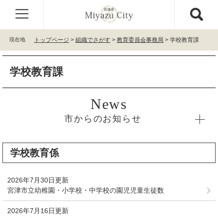
ペ
メ
ー
ニ
ジ
ュ
の
ー
現在地
トップページ
>
組織でさがす
>
教育委員会事務局
>
学校教育課
先
を
頭
飛
本
で
ば
学校教育課
文
す
し
。
て
本
文
へ
市からのお知らせ
学校教育係
2026年7月30日更新
宮津市立幼稚園・小学校・中学校の園児児童生徒数
2026年7月16日更新