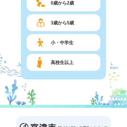
0歳から2歳
3歳から5歳
小・中学生
高校生以上