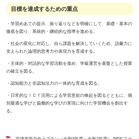
目標を達成するための重点
・学習めあての提示、振り返りなどを明確にして、基礎・基本の
徹底を図り、系統的・継続的な指導を進める。
・社会の変化に対応し、自ら課題を解決していくため、語彙力に
支えられた論理的思考力や表現力を育成する。
・主体的・対話的な学習活動を進め、学級運営を基盤とした授業
の確立を図る。
・認知能力と非認知法力の一体的な育成を図る。
・日常的なＩＣＴ活用による学習意欲の喚起を図るとともに、個
別最適な学びと協働的な学びの実現に向けた学習機会を創出す
る。
宮津市学力向上プラン（令和3年度～令和7年度） [PDFファ