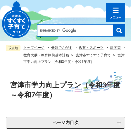
ペ
メ
ー
ニ
ジ
ュ
の
ー
先
を
G
o
頭
飛
o
で
ば
g
す
し
トップページ
>
分類でさがす
>
教育・スポーツ
>
計画等
>
現在地
l
。
て
e
教育大綱・教育振興基本計画
>
宮津市すくすく子育て
>
宮津
本
カ
市学力向上プラン（令和3年度～令和7年度）
文
ス
へ
タ
本
ム
文
検
宮津市学力向上プラン（令和3年度
索
～令和7年度）
ページ内目次