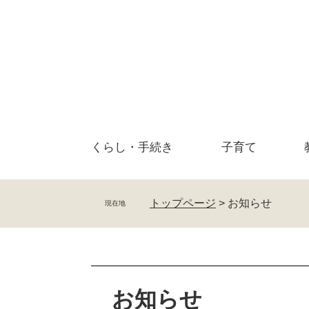
ペ
メ
ー
ニ
ジ
ュ
の
ー
先
を
頭
飛
で
ば
す
し
。
て
くらし・
手続き
子育て
本
文
へ
トップページ
>
お知らせ
現在地
本
文
お知らせ