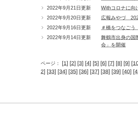
2022年9月21日更新
Withコロナに
2022年9月20日更新
広報みやづ 202
2022年9月16日更新
＃橋をつなごう 
2022年9月14日更新
舞鶴市出身の国
会」を開催
[
1
] [
2
] [
3
] [
4
] [
5
] [
6
] [
7
] [
8
] [
9
] [
1
ページ：
2
] [
33
] [
34
] [
35
] [
36
] [
37
] [
38
] [
39
] [
40
] [
4