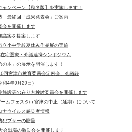
キャンペーン【秋冬版】を実施します！
塾 最終回「成果発表会」ご案内
談会を開催します
加議案を提案します
市立小中学校夏休み作品展の実施
市在宅医療・介護連携シンポジウム
めの本」の展示を開催します！
10回宮津市教育委員会定例会、会議録
和4年9月29日）
校施設等の在り方検討委員会を開催します
ゲームフェスタin 宮津の中止（延期）について
ロナウイルス感染者情報
防犯ブザーの贈呈
育大会出場の激励会を開催します