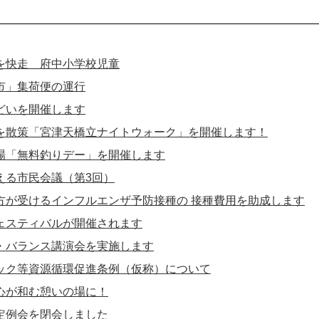
を快走 府中小学校児童
市」集荷便の運行
どいを開催します
を散策「宮津天橋立ナイトウォーク」を開催します！
場「無料釣りデー」を開催します
える市民会議（第3回）
方が受けるインフルエンザ予防接種の 接種費用を助成します
ェスティバルが開催されます
・バランス講演会を実施します
ック等資源循環促進条例（仮称）について
心が和む憩いの場に！
定例会を閉会しました