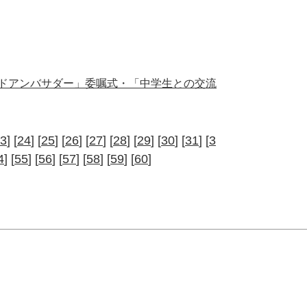
ンドアンバサダー」委嘱式・「中学生との交流
3
] [
24
] [
25
] [
26
] [
27
] [
28
] [
29
] [
30
] [
31
] [
3
4
] [
55
] [
56
] [
57
] [
58
] [
59
] [
60
]