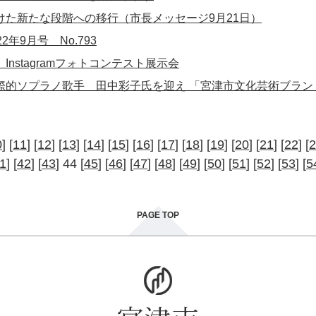
向けた新たな段階への移行（市長メッセージ9月21日）
2年9月号 No.793
Instagramフォトコンテスト展示会
際的ソプラノ歌手 田中彩子氏を迎え 「宮津市文化芸術ブラ
0
] [
11
] [
12
] [
13
] [
14
] [
15
] [
16
] [
17
] [
18
] [
19
] [
20
] [
21
] [
22
] [
2
1
] [
42
] [
43
] 44 [
45
] [
46
] [
47
] [
48
] [
49
] [
50
] [
51
] [
52
] [
53
] [
5
PAGE TOP