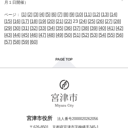
月１日開催）
[
1
] [
2
] [
3
] [
4
] [
5
] [
6
] [
7
] [
8
] [
9
] [
10
] [
11
] [
12
] [
13
] [
14
]
ページ：
[
15
] [
16
] [
17
] [
18
] [
19
] [
20
] [
21
] [
22
] 23 [
24
] [
25
] [
26
] [
27
] [
28
]
[
29
] [
30
] [
31
] [
32
] [
33
] [
34
] [
35
] [
36
] [
37
] [
38
] [
39
] [
40
] [
41
] [
42
]
[
43
] [
44
] [
45
] [
46
] [
47
] [
48
] [
49
] [
50
] [
51
] [
52
] [
53
] [
54
] [
55
] [
56
]
[
57
] [
58
] [
59
] [
60
]
PAGE TOP
宮津市役所
法人番号2000020262056
〒626-8501 京都府宮津市字柳縄手345-1