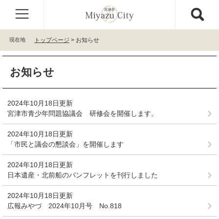
ペ
メ
ー
ニ
ジ
ュ
の
ー
現在地
トップページ
>
お知らせ
先
を
頭
飛
本
で
ば
お知らせ
文
す
し
。
て
本
2024年10月18日更新
文
宮津市青少年問題協議会 研修会を開催します。
へ
2024年10月18日更新
「市民と議会の懇談会」を開催します
2024年10月18日更新
日本遺産・北前船のパンフレットを刊行しました
2024年10月18日更新
広報みやづ 2024年10月号 No.818