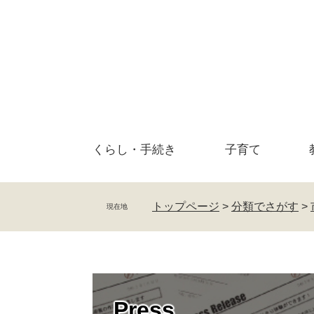
ペ
メ
ー
ニ
ジ
ュ
の
ー
先
を
頭
飛
で
ば
す
し
。
て
くらし・
手続き
子育て
本
文
へ
トップページ
>
分類でさがす
>
現在地
Press