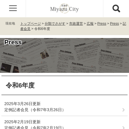
ペ
メ
ー
ニ
ジ
ュ
の
ー
現在地
トップページ
>
分類でさがす
>
市政運営
>
広報
>
Press
>
Press
>
記
先
を
者会見
>
令和6年度
頭
飛
で
ば
Press
す
し
。
て
本
文
へ
本
令和6年度
文
2025年3月26日更新
定例記者会見（令和7年3月26日）
2025年2月19日更新
定例記者会見（令和7年2月19日）