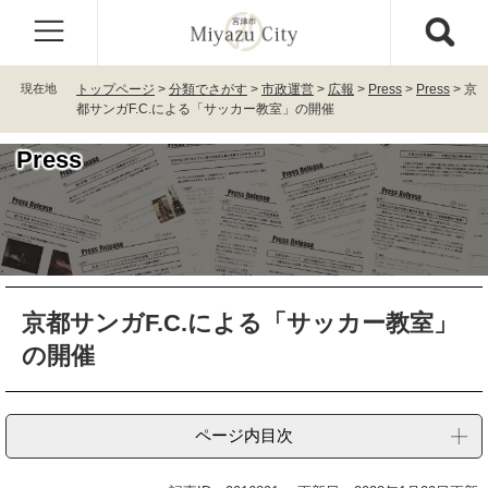
ペ
メ
ー
ニ
ジ
ュ
の
ー
現在地
トップページ
>
分類でさがす
>
市政運営
>
広報
>
Press
>
Press
>
京
先
を
都サンガF.C.による「サッカー教室」の開催
頭
飛
で
ば
Press
す
し
。
て
本
文
へ
本
京都サンガF.C.による「サッカー教室」
文
の開催
ページ内目次