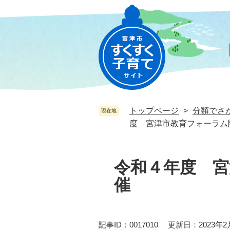
ペ
メ
ー
ニ
ジ
ュ
の
ー
先
を
頭
飛
で
ば
す
し
。
て
トップページ
>
分類でさ
現在地
本
度 宮津市教育フォーラム
文
へ
本
文
令和４年度 宮
催
記事ID：0017010
更新日：2023年