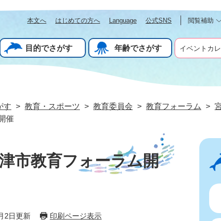
本文へ
はじめての方へ
Language
公式SNS
閲覧補助
目的でさがす
年齢でさがす
イベントカレ
がす
>
教育・スポーツ
>
教育委員会
>
教育フォーラム
>
開催
津市教育フォーラム開
2月2日更新
印刷ページ表示