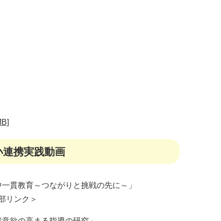
B]
小連携実践動画
中一貫教育～つながりと挑戦の先に～」
部リンク＞
戦意欲の高まる指導の研究」