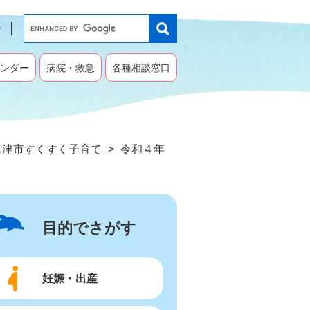
G
o
o
g
ンダー
病院・救急
各種相談窓口
l
e
カ
ス
タ
宮津市すくすく子育て
>
令和４年
ム
検
索
目的でさがす
妊娠・出産