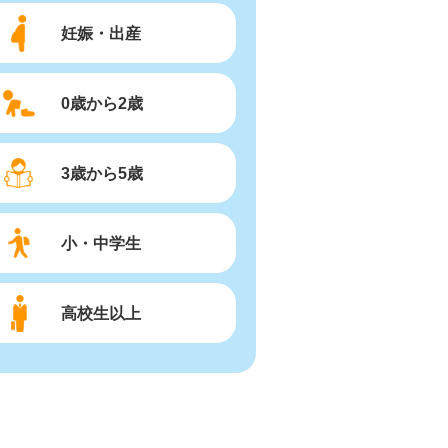
妊娠・出産
0歳から2歳
3歳から5歳
小・中学生
高校生以上