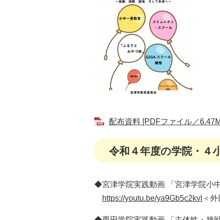
配布資料 [PDFファイル／6.47M
令和４年度の学院・４
◆宮津学院実践動画 「宮津学院小
https://youtu.be/ya9Gb5c2kvI
＜外
◆栗田学院実践動画 「主体性・挑