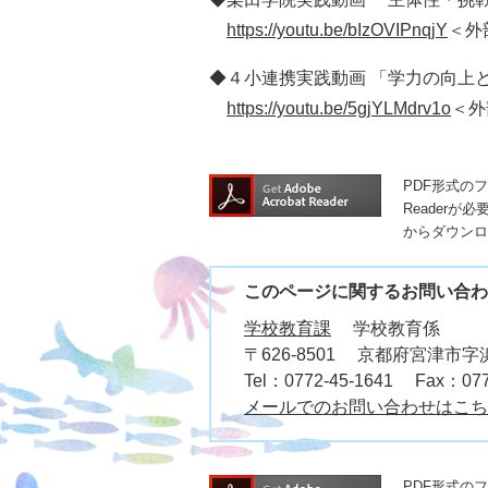
https://youtu.be/bIzOVIPnqjY
＜外
◆４小連携実践動画 「学力の向上
https://youtu.be/5gjYLMdrv1o
＜外
PDF形式の
Readerが
からダウンロ
このページに関するお問い合わ
学校教育課
学校教育係
〒626-8501
京都府宮津市字浜
Tel：0772-45-1641
Fax：077
メールでのお問い合わせはこち
PDF形式の