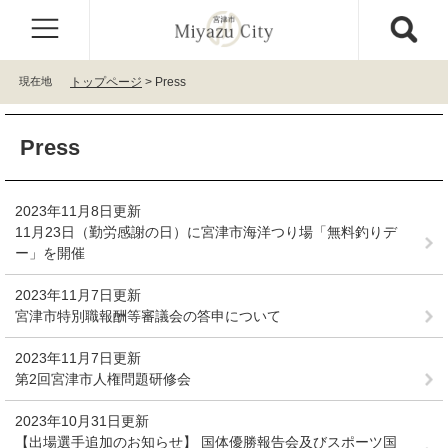
ペ
メ
ー
ニ
ジ
ュ
の
ー
現在地
トップページ
>
Press
先
を
頭
飛
本
で
ば
Press
文
す
し
。
て
本
2023年11月8日更新
文
11月23日（勤労感謝の日）に宮津市海洋つり場「無料釣りデ
へ
ー」を開催
2023年11月7日更新
宮津市特別職報酬等審議会の答申について
2023年11月7日更新
第2回宮津市人権問題研修会
2023年10月31日更新
【出場選手追加のお知らせ】 国体優勝報告会及びスポーツ国