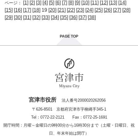
[
1
] [
2
] [
3
] [
4
] [
5
] [
6
] [
7
] [
8
] [
9
] [
10
] [
11
] [
12
] [
13
] [
14
]
ページ：
[
15
] [
16
] [
17
] [
18
] 19 [
20
] [
21
] [
22
] [
23
] [
24
] [
25
] [
26
] [
27
] [
28
]
[
29
] [
30
] [
31
] [
32
] [
33
] [
34
] [
35
] [
36
] [
37
] [
38
]
PAGE TOP
宮津市役所
法人番号2000020262056
〒626-8501 京都府宮津市字柳縄手345-1
Tel：0772-22-2121 Fax：0772-25-1691
開庁時間：月曜～金曜日の9時00分から16時30分まで（土曜・日曜日、祝
日、年末年始は閉庁）