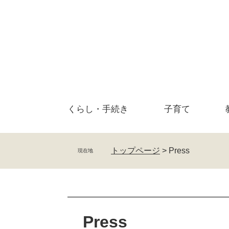
ペ
メ
ー
ニ
ジ
ュ
の
ー
先
を
頭
飛
で
ば
す
し
。
て
くらし・
手続き
子育て
本
文
へ
トップページ
>
Press
現在地
本
文
Press