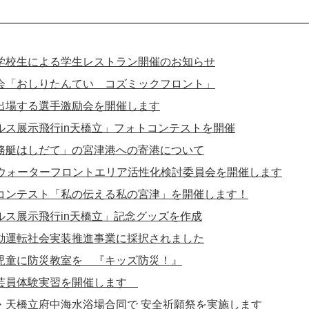
学校生による学生レストラン開催のお知らせ
会「おしりたんてい コズミックフロント」
出場する選手激励会を開催します
ルス展示飛行in天橋立」フォトコンテストを開催
務艇はしだて」の宮津港への寄港について
町ウォーターフロントエリア活性化検討委員会を開催します
コンテスト「私の伝える私の宮津」を開催します！
ルス展示飛行in天橋立」記念グッズを作成
動運転社会実装推進事業に採択されました
児童に防災教室を 『キッズ防災！』
芸員体験実習を開催します
・天橋立府中海水浴場合同で 安全祈願祭を実施します