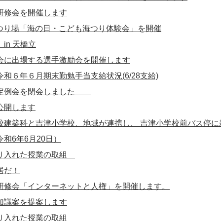
研修会を開催します
洋つり場「海の日・こども海つり体験会」を開催
in 天橋立
会に出場する選手激励会を開催します
和６年６月期末勤勉手当支給状況(6/28支給)
月定例会を閉会しました
公開します
校建築科と吉津小学校、地域が連携し、 吉津小学校前バス停に
和6年6月20日）
り入れた授業の取組
居だ！
研修会「インターネットと人権」を開催します。
加議案を提案します
り入れた授業の取組