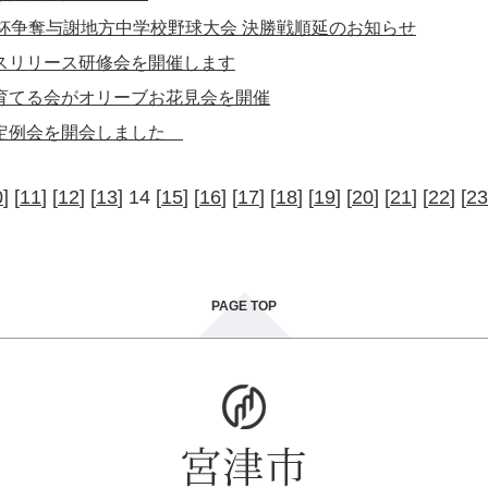
長杯争奪与謝地方中学校野球大会 決勝戦順延のお知らせ
スリリース研修会を開催します
育てる会がオリーブお花見会を開催
定例会を開会しました
0
] [
11
] [
12
] [
13
] 14 [
15
] [
16
] [
17
] [
18
] [
19
] [
20
] [
21
] [
22
] [
23
PAGE TOP