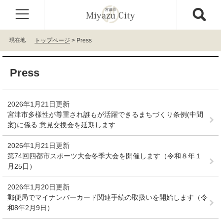
ペ
メ
ー
ニ
ジ
ュ
の
ー
現在地
トップページ
>
Press
先
を
頭
飛
本
で
ば
Press
文
す
し
。
て
本
2026年1月21日更新
文
宮津市多様性が尊重され誰もが活躍できるまちづくり条例(中間
へ
案)に係る 意見交換会を延期します
2026年1月21日更新
第74回四都市スポーツ大会冬季大会を開催します（令和８年１
月25日）
2026年1月20日更新
郵便局でマイナンバーカード関連手続の取扱いを開始します（令
和8年2月9日）