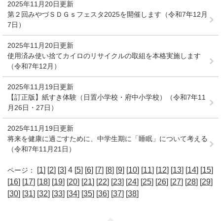
2025年11月20日更新
第２回みやづＳＤＧｓフェスタ2025を開催します（令和7年12月
7日）
2025年11月20日更新
使用済み使い捨てカイロのリサイクルの取組を本格実施します
（令和7年12月）
2025年11月19日更新
【訂正版】紙すき体験（日置小学校・府中小学校）（令和7年11
月26日・27日）
2025年11月19日更新
将来を健康に過ごすために、中学生期に「睡眠」について考える
（令和7年11月21日）
[
1
] [
2
] [
3
] 4 [
5
] [
6
] [
7
] [
8
] [
9
] [
10
] [
11
] [
12
] [
13
] [
14
] [
15
]
ページ：
[
16
] [
17
] [
18
] [
19
] [
20
] [
21
] [
22
] [
23
] [
24
] [
25
] [
26
] [
27
] [
28
] [
29
]
[
30
] [
31
] [
32
] [
33
] [
34
] [
35
] [
36
] [
37
] [
38
]