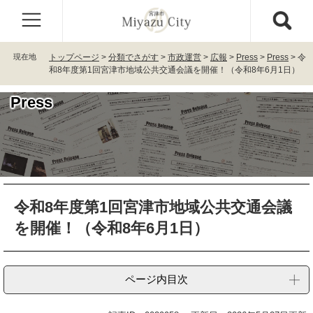
ペ
メ
ー
ニ
ジ
ュ
の
ー
現在地
トップページ
>
分類でさがす
>
市政運営
>
広報
>
Press
>
Press
>
令
先
を
和8年度第1回宮津市地域公共交通会議を開催！（令和8年6月1日）
頭
飛
で
ば
Press
す
し
。
て
本
文
へ
本
令和8年度第1回宮津市地域公共交通会議
文
を開催！（令和8年6月1日）
ページ内目次