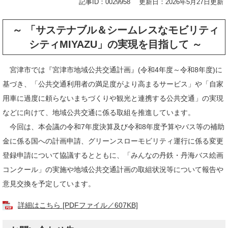
記事ID：0029958
更新日：2026年5月27日更新
～
「サステナブル＆シームレスなモビリティ
シティMIYAZU」の実現を目指して ​​
～
宮津市では『宮津市地域公共交通計画』(令和4年度～令和8年度)に
基づき、「公共交通利用者の満足度がより高まるサービス」や「自家
用車に過度に頼らないまちづくりや観光と連携する公共交通」の実現
などに向けて、地域公共交通に係る取組を推進しています。
今回は、本会議の令和7年度決算及び令和8年度予算やバス等の補助
金に係る国への計画申請、グリーンスローモビリティ運行に係る変更
登録申請について協議するとともに、「みんなの丹鉄・丹海バス絵画
コンクール」の実施や地域公共交通計画の取組状況等について報告や
意見交換を予定しています。
詳細はこちら [PDFファイル／607KB]