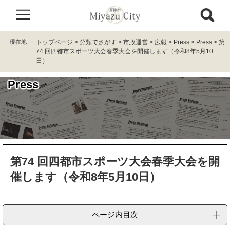
ペ
メ
ー
ニ
ジ
ュ
の
ー
現在地
トップページ
>
分類でさがす
>
市政運営
>
広報
>
Press
>
Press
>
第
先
を
74 回四都市スポーツ大会春季大会を開催します（令和8年5月10
頭
飛
日）
で
ば
す
し
Press
。
て
本
文
へ
本
第74 回四都市スポーツ大会春季大会を開
文
催します（令和8年5月10日）
ページ内目次