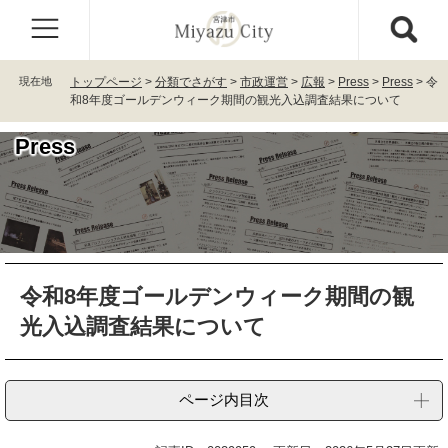
ペ
メ
ー
ニ
ジ
ュ
の
ー
現在地
トップページ
>
分類でさがす
>
市政運営
>
広報
>
Press
>
Press
>
令
先
を
和8年度ゴールデンウィーク期間の観光入込調査結果について
頭
飛
で
ば
Press
す
し
。
て
本
文
へ
本
令和8年度ゴールデンウィーク期間の観
文
光入込調査結果について
ページ内目次