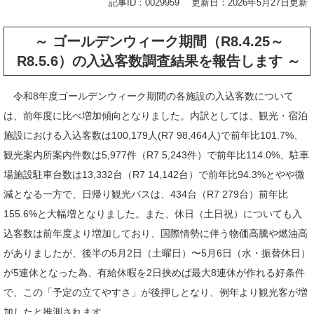
記事ID：0029959
更新日：2026年5月27日更新
～
ゴールデンウィーク期間（R8.4.25～
R8.5.6）の入込客数調査結果を報告します ​​
～
令和8年度ゴールデンウィーク期間の各施設の入込客数について
は、前年度に比べ増加傾向となりました。内訳としては、観光・宿泊
施設における入込客数は100,179人(R7 98,464人)で前年比101.7%、
観光案内所案内件数は5,977件（R7 5,243件）で前年比114.0%、駐車
場施設駐車台数は13,332台（R7 14,142台）で前年比94.3%とやや微
減となる一方で、日帰り観光バスは、434台（R7 279台）前年比
155.6%と大幅増となりました。また、休日（土日祝）についても入
込客数は前年度より増加しており、国際情勢に伴う物価高騰や燃油高
がありましたが、後半の5月2日（土曜日）〜5月6日（水・振替休日）
が5連休となった為、有給休暇を2日挟めば最大8連休が作れる好条件
で、この「予定の立てやすさ」が後押しとなり、例年より観光客が増
加したと推測されます。