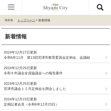
ペ
メ
ー
ニ
ジ
ュ
の
ー
現在地
トップページ
>
新着情報
先
を
頭
飛
本
で
ば
新着情報
文
す
し
。
て
本
2024年12月27日更新
文
令和6年11月 第13回宮津市教育委員会定例会、会議録
へ
2024年12月25日更新
令和６年議会全員協議会への報告案件
2024年12月25日更新
宮津市議会１２月定例会を閉会しました
2024年12月23日更新
定例記者会見（令和6年12月23日）