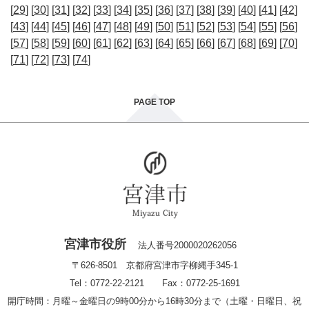
[
29
] [
30
] [
31
] [
32
] [
33
] [
34
] [
35
] [
36
] [
37
] [
38
] [
39
] [
40
] [
41
] [
42
]
[
43
] [
44
] [
45
] [
46
] [
47
] [
48
] [
49
] [
50
] [
51
] [
52
] [
53
] [
54
] [
55
] [
56
]
[
57
] [
58
] [
59
] [
60
] [
61
] [
62
] [
63
] [
64
] [
65
] [
66
] [
67
] [
68
] [
69
] [
70
]
[
71
] [
72
] [
73
] [
74
]
PAGE TOP
宮津市役所
法人番号2000020262056
〒626-8501 京都府宮津市字柳縄手345-1
Tel：0772-22-2121 Fax：0772-25-1691
開庁時間：月曜～金曜日の9時00分から16時30分まで（土曜・日曜日、祝