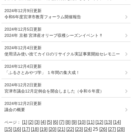
2024年12月9日更新
令和6年度宮津市教育フォーラム開催報告
2024年12月5日更新
2024年 京都 宮津産オリーブ収穫シーズンイベント ‼
2024年12月4日更新
使用済み使い捨てカイロのリサイクル実証事業開始セレモニー
2024年12月4日更新
「ふるさとみやづ学」 １年間の集大成！
2024年12月2日更新
宮津市議会12月定例会を開会しました（令和６年度）
2024年12月2日更新
議会の概要
[
1
] [
2
] [
3
] [
4
] [
5
] [
6
] [
7
] [
8
] [
9
] [
10
] [
11
] [
12
] [
13
] [
14
]
ページ：
[
15
] [
16
] [
17
] [
18
] [
19
] [
20
] [
21
] [
22
] [
23
] [
24
] 25 [
26
] [
27
] [
28
]