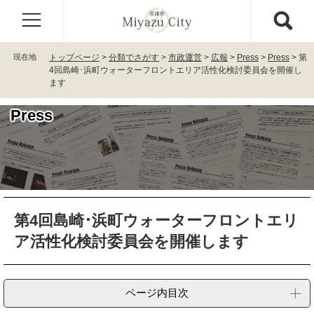
ペ
メ
ー
ニ
ジ
ュ
の
ー
現在地
トップページ
>
分類でさがす
>
市政運営
>
広報
>
Press
>
Press
>
第
先
を
4回島崎･浜町ウォーターフロントエリア活性化検討委員会を開催し
頭
飛
ます
で
ば
す
し
Press
。
て
本
文
へ
本
第4回島崎･浜町ウォーターフロントエリ
文
ア活性化検討委員会を開催します
ページ内目次