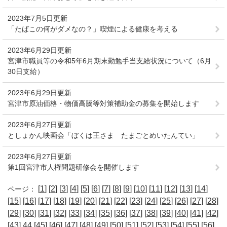
2023年7月5日更新
「たばこの何がダメなの？」喫煙による健康を考える
2023年6月29日更新
宮津市職員等の令和5年6月期末勤勉手当支給状況について（6月
30日支給）
2023年6月29日更新
宮津市原油価格・物価高騰等対策補助金の募集を開始します
2023年6月27日更新
としょかん映画会「ぼくは王さま たまごとめいたんてい」
2023年6月27日更新
第1回宮津市人権問題研修会を開催します
[
1
] [
2
] [
3
] [
4
] [
5
] [
6
] [
7
] [
8
] [
9
] [
10
] [
11
] [
12
] [
13
] [
14
]
ページ：
[
15
] [
16
] [
17
] [
18
] [
19
] [
20
] [
21
] [
22
] [
23
] [
24
] [
25
] [
26
] [
27
] [
28
]
[
29
] [
30
] [
31
] [
32
] [
33
] [
34
] [
35
] [
36
] [
37
] [
38
] [
39
] [
40
] [
41
] [
42
]
[
43
] 44 [
45
] [
46
] [
47
] [
48
] [
49
] [
50
] [
51
] [
52
] [
53
] [
54
] [
55
] [
56
]