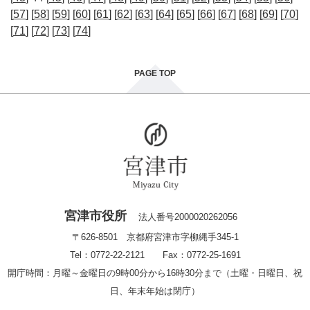
[
57
] [
58
] [
59
] [
60
] [
61
] [
62
] [
63
] [
64
] [
65
] [
66
] [
67
] [
68
] [
69
] [
70
]
[
71
] [
72
] [
73
] [
74
]
PAGE TOP
宮津市役所
法人番号2000020262056
〒626-8501 京都府宮津市字柳縄手345-1
Tel：0772-22-2121 Fax：0772-25-1691
開庁時間：月曜～金曜日の9時00分から16時30分まで（土曜・日曜日、祝
日、年末年始は閉庁）