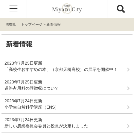
ペ
メ
ー
ニ
ジ
ュ
の
ー
現在地
トップページ
>
新着情報
先
を
頭
飛
本
で
ば
新着情報
文
す
し
。
て
本
2023年7月25日更新
文
「高校生おすすめの本」（京都天橋高校）の展示を開催中！
へ
2023年7月25日更新
道路占用料の誤徴収について
2023年7月24日更新
小学生自然科学講座（ENS）
2023年7月24日更新
新しい農業委員会委員と役員が決定しました