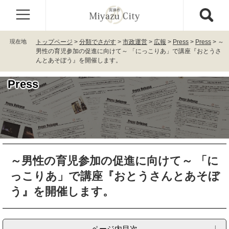
ペ
メ
ー
ニ
ジ
ュ
の
ー
現在地
トップページ
>
分類でさがす
>
市政運営
>
広報
>
Press
>
Press
>
～
先
を
男性の育児参加の促進に向けて～ 「にっこりあ」で講座『おとうさ
頭
飛
んとあそぼう』を開催します。
で
ば
す
し
Press
。
て
本
文
へ
本
～男性の育児参加の促進に向けて～ 「に
文
っこりあ」で講座『おとうさんとあそぼ
う』を開催します。
ページ内目次