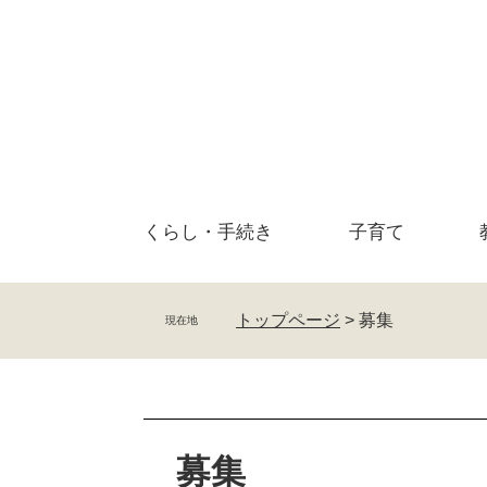
ペ
メ
ー
ニ
ジ
ュ
の
ー
先
を
頭
飛
で
ば
す
し
。
て
くらし・
手続き
子育て
本
文
へ
トップページ
>
募集
現在地
本
文
募集