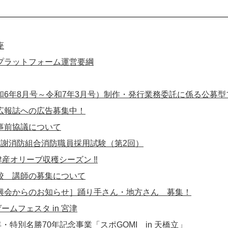
座
プラットフォーム運営要綱
和6年8月号～令和7年3月号）制作・発行業務委託に係る公募
広報誌への広告募集中！
事前協議について
与謝消防組合消防職員採用試験（第2回）
宮津産オリーブ収穫シーズン ‼
校 講師の募集について
興会からのお知らせ］踊り手さん・地方さん 募集！
ームフェスタ in 宮津
年・特別名勝70年記念事業「スポGOMI in 天橋立」