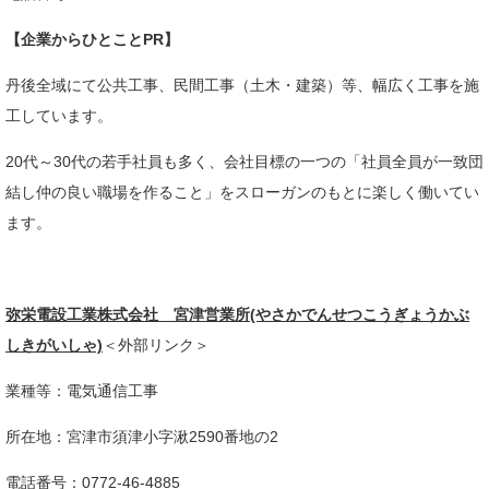
【企業からひとことPR】
丹後全域にて公共工事、民間工事（土木・建築）等、幅広く工事を施
工しています。
20代～30代の若手社員も多く、会社目標の一つの「社員全員が一致団
結し仲の良い職場を作ること」をスローガンのもとに楽しく働いてい
ます。
弥栄電設工業株式会社 宮津営業所(やさかでんせつこうぎょうかぶ
しきがいしゃ)
＜外部リンク＞
業種等：電気通信工事​
所在地：宮津市須津小字湫2590番地の2
電話番号：0772-46-4885