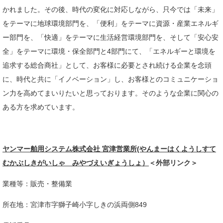
かれました。その後、時代の変化に対応しながら、只今では「未来」
をテーマに地球環境部門を、「便利」をテーマに資源・産業エネルギ
ー部門を、「快適」をテーマに生活経営環境部門を、そして「安心安
全」をテーマに環境・保全部門と4部門にて、「エネルギーと環境を
追求する総合商社」として、お客様に必要とされ続ける企業を念頭
に、時代と共に「イノベーション」し、お客様とのコミュニケーショ
ン力を高めてまいりたいと思っております。そのような企業に関心の
ある方を求めています。
ヤンマー舶用システム株式会社 宮津営業所(やんまーはくようしすて
むかぶしきがいしゃ みやづえいぎょうしょ）
＜外部リンク＞
業種等：販売・整備業​
所在地：宮津市字獅子崎小字しきの浜両側849