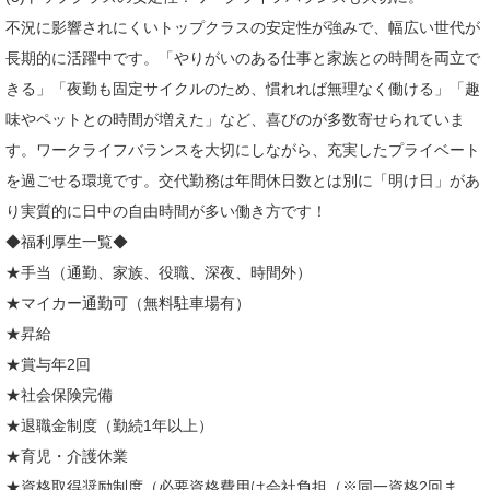
不況に影響されにくいトップクラスの安定性が強みで、幅広い世代が
長期的に活躍中です。「やりがいのある仕事と家族との時間を両立で
きる」「夜勤も固定サイクルのため、慣れれば無理なく働ける」「趣
味やペットとの時間が増えた」など、喜びのが多数寄せられていま
す。ワークライフバランスを大切にしながら、充実したプライベート
を過ごせる環境です。交代勤務は年間休日数とは別に「明け日」があ
り実質的に日中の自由時間が多い働き方です！
◆福利厚生一覧◆
★手当（通勤、家族、役職、深夜、時間外）
★マイカー通勤可（無料駐車場有）
★昇給
★賞与年2回
★社会保険完備
★退職金制度（勤続1年以上）
★育児・介護休業
★資格取得奨励制度（必要資格費用は会社負担（※同一資格2回ま