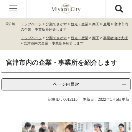
ペ
メ
ー
ニ
ジ
ュ
の
ー
現在地
トップページ
>
分類でさがす
>
観光・産業
>
商工
>
雇用
>
宮津市内
先
を
の企業・事業所を紹介します
頭
飛
トップページ
>
分類でさがす
>
観光・産業
>
商工
>
事業者向け支援
で
ば
>
宮津市内の企業・事業所を紹介します
す
し
。
て
本
本
宮津市内の企業・事業所を紹介します
文
文
へ
ページ内目次
記事ID：0012115
更新日：2022年1月5日更新