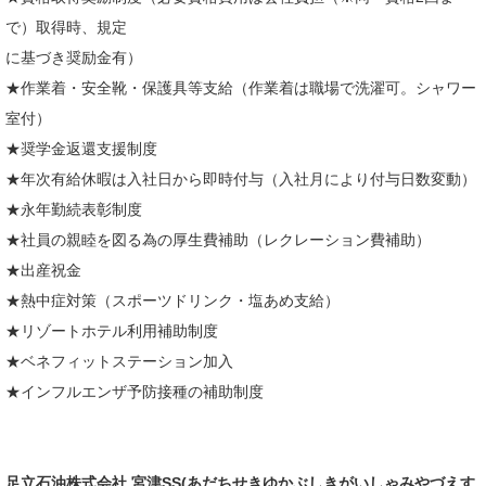
で）取得時、規定
に基づき奨励金有）
★作業着・安全靴・保護具等支給（作業着は職場で洗濯可。シャワー
室付）
★奨学金返還支援制度
★年次有給休暇は入社日から即時付与（入社月により付与日数変動）
★永年勤続表彰制度
★社員の親睦を図る為の厚生費補助（レクレーション費補助）
★出産祝金
★熱中症対策（スポーツドリンク・塩あめ支給）
★リゾートホテル利用補助制度
★ベネフィットステーション加入
★インフルエンザ予防接種の補助制度
足立石油株式会社 宮津SS(あだちせきゆかぶしきがいしゃみやづえす