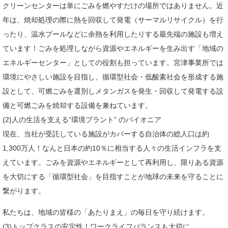
クリーンセンターは単にごみを燃やすだけの場所ではありません。近
年は、焼却処理の際に熱を回収して発電（サーマルリサイクル）を行
ったり、温水プールなどに余熱を利用したりする最先端の施設も増え
ています！ごみを処理しながら資源やエネルギーを生み出す「地域の
エネルギーセンター」としての役割も担っています。宮津事業所では
環境にやさしい施設を目指し、循環型社会・低酸素社会を形成する施
設として、可燃ごみを選別しメタンガスを発生・回収して発電する設
備と可燃ごみを焼却する設備を兼ねています。
(2)人の生活を支える“環境プラント” のパイオニア
現在、当社が受託している施設がカバーする自治体の総人口は約
1,300万人！なんと日本の約10％に相当する人々の生活インフラを支
えています。ごみを資源やエネルギーとして再利用し、限りある資源
を大切にする「循環型社会」を目指すことが地球の未来を守ることに
繋がります。
私たちは、地域の皆様の「あたりまえ」の毎日を守り続けます。
(3)トップクラスの安定性！ワークライフバランスも大切に。