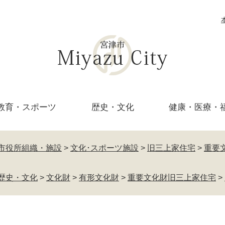
教育・
スポーツ
歴史・文化
健康・医療・
市役所組織・施設
>
文化･スポーツ施設
>
旧三上家住宅
>
重要
歴史・文化
>
文化財
>
有形文化財
>
重要文化財旧三上家住宅
>