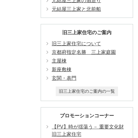
元結屋三上家の酒造り
元結屋三上家と北前船
旧三上家住宅のご案内
旧三上家住宅について
京都府指定名勝 三上家庭園
主屋棟
新座敷棟
玄関・表門
旧三上家住宅のご案内の一覧
プロモーションコーナー
【PV】時が揺蕩う－ 重要文化財
旧三上家住宅