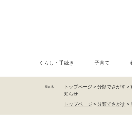
ペ
メ
ー
ニ
ジ
ュ
の
ー
先
を
頭
飛
で
ば
す
し
。
て
くらし・
手続き
子育て
本
文
へ
トップページ
>
分類でさがす
>
現在地
知らせ
トップページ
>
分類でさがす
>