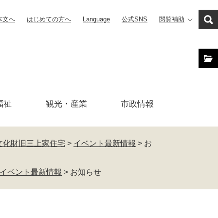
本文へ
はじめての方へ
Language
公式SNS
閲覧補助
福祉
観光・産業
市政
情報
文化財旧三上家住宅
>
イベント最新情報
>
お
イベント最新情報
>
お知らせ