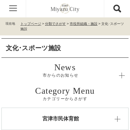
ペ
メ
ー
ニ
ジ
ュ
の
ー
現在地
トップページ
>
分類でさがす
>
市役所組織・施設
>
文化･スポーツ
先
を
施設
頭
飛
で
ば
本
す
し
文化･スポーツ施設
文
。
て
本
文
へ
市からのお知らせ
カテゴリーからさがす
宮津市民体育館