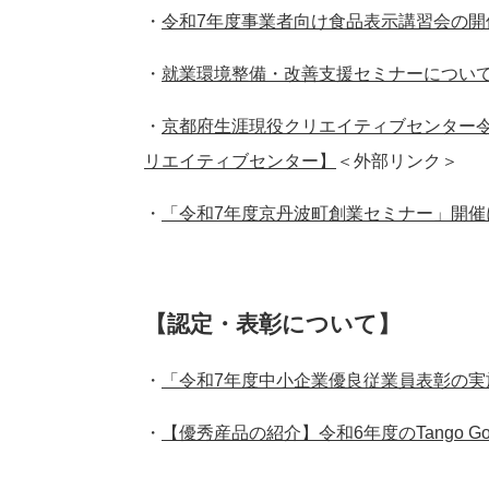
・
令和7年度事業者向け食品表示講習会の開
・
就業環境整備・改善支援セミナーについ
・
京都府生涯現役クリエイティブセンター
リエイティブセンター】
＜外部リンク＞
・
「令和7年度京丹波町創業セミナー」開催
【認定・表彰について】
・
「令和7年度中小企業優良従業員表彰の実
・
【優秀産品の紹介】令和6年度のTango Go