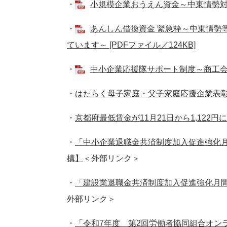
・
小規模企業おうえん資金～中東情勢対応枠
・
あんしん借換資金 緊急枠～中東情勢
ています～ [PDFファイル／124KB]
・
中小企業応援隊サポート制度～商工会等連
・
はたらく母子家庭・父子家庭応援企業表彰
・
京都府最低賃金が11月21日から1,122
・
「中小企業退職金共済制度加入促進強化
構】
＜外部リンク＞
・
「建設業退職金共済制度加入促進強化月間
外部リンク＞
・
「令和7年度 第2回労働者協同組合オン