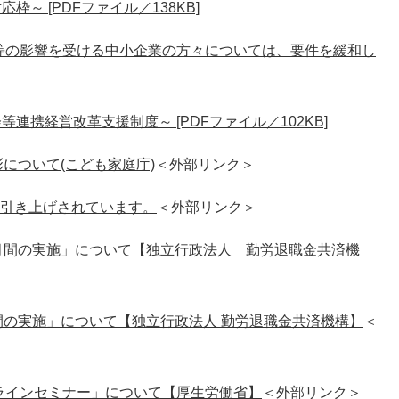
～ [PDFファイル／138KB]
等の影響を受ける中小企業の方々については、要件を緩和し
携経営改革支援制度～ [PDFファイル／102KB]
について(こども家庭庁)
＜外部リンク＞
円に引き上げされています。
＜外部リンク＞
月間の実施」について【独立行政法人 勤労退職金共済機
の実施」について【独立行政法人 勤労退職金共済機構】​
＜
ラインセミナー」について【厚生労働省】
＜外部リンク＞