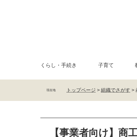
ペ
メ
ー
ニ
ジ
ュ
の
ー
先
を
頭
飛
で
ば
す
し
。
て
くらし・
手続き
子育て
本
文
へ
トップページ
>
組織でさがす
>
現在地
本
文
【事業者向け】商