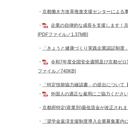
・
京都働き方改革推進支援センターによる
・
企業の自律的な成長を支援します！
[PDFファイル／1.37MB]
・
「きょうと健康づくり実践企業認証制度
・
令和7年度全国安全週間及び京都ゼロ災
ファイル／740KB]
・
「特定技能協力確認書」の提出について
・
外国人の適正な雇用にご協力ください【出
・
京都府特定(産業別)最低賃金が改正され
・
「奨学金返済支援制度導入企業募集案内