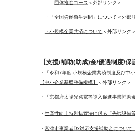
団体推進コース
＜外部リンク＞
・「全国労働衛生週間」について
＜外部
・小規模企業共済について
＜外部リンク
【支援/補助(助成)金/優遇制度/
・
「令和7年度 小規模企業共済制度及び中
【中小企業基盤整備機構】
＜外部リンク＞
・「京都府太陽光発電等導入促進事業補助金
・
生産性向上特別措置法に係る「先端設備
・
宮津市事業者Dx対応支援補助金について