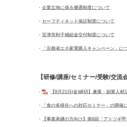
・
企業立地に係る優遇制度について
・
セーフティネット保証制度について
・
宮津市利子補給金交付制度について
・
「京都省エネ家電購入キャンペーン」につ
【研修/講座/セミナー/受験/交
・
【8月21日(金)締切】兼業・副業人材活
・
「食の多様化への対応セミナー」の開催に
・
【事業承継の方向け】第6回「アトツギ甲