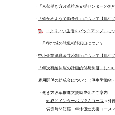
・
「京都働き方改革推進支援センターの無
・
「確かめよう労働条件」について【厚生
・
「よりよい生活をバックアップ」について
・丹後地域の就職相談窓口
について
・
中小企業退職金共済制度について【厚生
・
「年次有給休暇の計画的付与制度」につ
・雇用関係の助成金について（厚生労働省
・働き方改革推進支援助成金のご案内
勤務間インターバル導入コース
＜外
労働時間短縮・年休促進支援コース