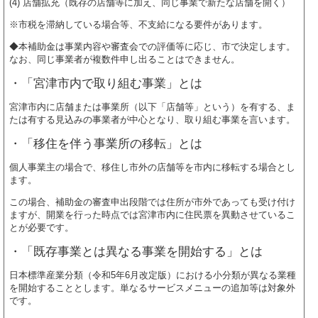
(4) 店舗拡充（既存の店舗等に加え、同じ事業で新たな店舗を開く）
※市税を滞納している場合等、不支給になる要件があります。
◆本補助金は事業内容や審査会での評価等に応じ、市で決定します。
なお、同じ事業者が複数件申し出ることはできません。
・「宮津市内で取り組む事業」とは
​宮津市内に店舗または事業所（以下「店舗等」という）を有する、ま
たは有する見込みの事業者が中心となり、取り組む事業を言います。
・「移住を伴う事業所の移転」とは
個人事業主の場合で、移住し市外の店舗等を市内に移転する場合とし
ます。
この場合、補助金の審査申出段階では住所が市外であっても受け付け
ますが、開業を行った時点では宮津市内に住民票を異動させているこ
とが必要です。
・「既存事業とは異なる事業を開始する」とは​
日本標準産業分類（令和5年6月改定版）における小分類が異なる業種
を開始することとします。単なるサービスメニューの追加等は対象外
です。