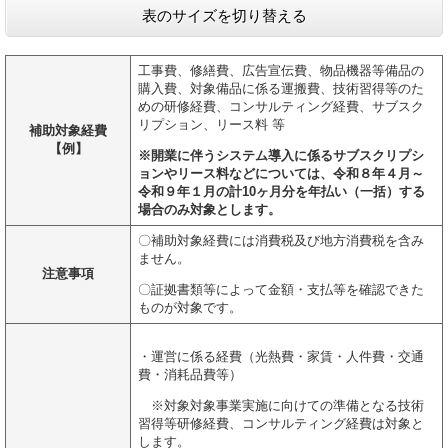
表のサイズを切り替える
工事費、修繕費、広告宣伝費、物品機器等備品の
購入費、対象備品に係る運搬費、技術習得等のた
めの研修経費、コンサルティング経費、サブスク
リプション、リース料 等
補助対象経費
【例】
※開業に伴うシステム導入に係るサブスクリプシ
ョンやリース料などについては、令和８年４月～
令和９年１月の計10ヶ月分を年払い（一括）する
場合のみ対象とします。
〇補助対象経費には消費税及び地方消費税を含み
ません。
注意事項
〇証拠書類等によって金額・支払等を確認できた
ものが対象です。
・運営に係る経費（光熱費・家賃・人件費・交通
費・消耗品費等）
※対象対象事業実施に向けての準備となる技術
習得等研修経費、コンサルティング経費は対象と
します。