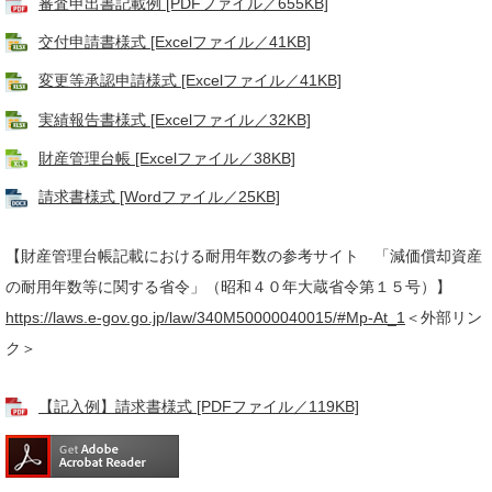
審査申出書記載例 [PDFファイル／655KB]
交付申請書様式 [Excelファイル／41KB]
変更等承認申請様式 [Excelファイル／41KB]
実績報告書様式 [Excelファイル／32KB]
財産管理台帳 [Excelファイル／38KB]
請求書様式 [Wordファイル／25KB]
【財産管理台帳記載における耐用年数の参考サイト 「減価償却資産
の耐用年数等に関する省令」（昭和４０年大蔵省令第１５号）】
https://laws.e-gov.go.jp/law/340M50000040015/#Mp-At_1
＜外部リン
ク＞
【記入例】請求書様式 [PDFファイル／119KB]