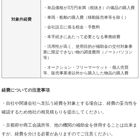
・単品価格が3万円未満（税抜き）の備品の購入費
・車両・船舶の購入費（移動販売車等を除く）
対象外経費
・会社設立に係る税金・手数料
・本手続きにあたって必要となる事務経費
・汎用性が高く、使用目的が補助金の交付対象事
業に限定できない物の調達費用（ノートパソコン
等）
・オークション・フリーマーケット・個人売買
等、販売事業者以外から購入した物品の購入費
経費についての注意事項
・自社や関連会社へ支払う経費を対象とする場合は、経費の妥当性を
確認するため他社の相見積もりを提出してください。
・京都府や商工会議所等、他の機関の補助金を併用することは出来ま
すが、経費を分ける必要がありますのでご注意ください。