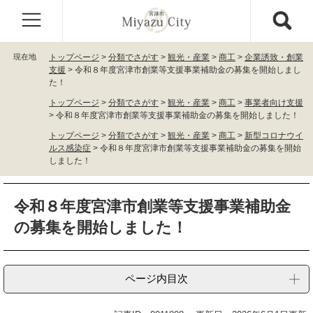
ペ
メ
ー
ニ
ジ
ュ
の
ー
現在地
トップページ
>
分類でさがす
>
観光・産業
>
商工
>
企業誘致・創業
先
を
支援
>
令和８年度宮津市創業等支援事業補助金の募集を開始しまし
頭
飛
た！
で
ば
トップページ
>
分類でさがす
>
観光・産業
>
商工
>
事業者向け支援
す
し
>
令和８年度宮津市創業等支援事業補助金の募集を開始しました！
。
て
トップページ
>
分類でさがす
>
観光・産業
>
商工
>
新型コロナウイ
本
ルス感染症
>
令和８年度宮津市創業等支援事業補助金の募集を開始
文
しました！
へ
本
令和８年度宮津市創業等支援事業補助金
文
の募集を開始しました！
ページ内目次