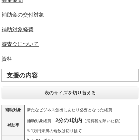
募集期間
補助金の交付対象
補助対象経費
審査会について
資料
支援の内容
表のサイズを切り替える
補助対象
新たなビジネス創出にあたり必要となった経費
2分の1以内
補助対象経費​
（消費税を除いた額）
補助率
※1万円未満の端数は切り捨て