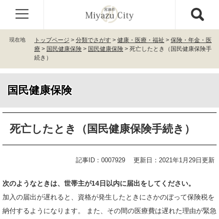
ペ
メ
ー
ニ
ジ
ュ
の
ー
現在地
トップページ
>
分類でさがす
>
健康・医療・福祉
>
保険・年金・医
先
を
療
>
国民健康保険
>
国民健康保険
>
死亡したとき（国民健康保険手
頭
飛
続き）
で
ば
す
し
。
て
国民健康保険
本
文
本
へ
死亡したとき（国民健康保険手続き）
文
記事ID：0007929
更新日：2021年1月29日更新
次のようなときは、世帯主が14日以内に届出をしてください。
加入の届出が遅れると、資格が発生したときにさかのぼって保険税を
納付するようになります。 また、その間の医療費は遅れた理由が緊急