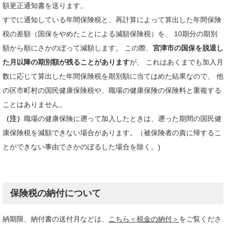
額更正通知書を送ります。
すでに通知している年間保険税と、再計算によって算出した年間保険
税の差額（国保をやめたことによる減額保険税）を、 10期分の期別
額から順にさかのぼって減額します。 この際、
宮津市の国保を脱退し
た月以降の期別額が残ることがあります
が、 これはあくまでも加入月
数に応じて算出した年間保険税を期別額に当てはめた結果なので、 他
の区市町村の国民健康保険税や、職場の健康保険の保険料と重複する
ことはありません。
（注）
職場の健康保険に遡って加入したときは、遡った期間の国民健
康保険税を減額できない場合があります。（被保険者の責に帰するこ
とができない事由でさかのぼるした場合を除く。)
保険税の納付について
納期限、納付書の送付月などは、
こちら＜税金の納付＞
をご覧くださ