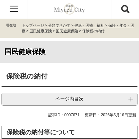
ペ
メ
ー
ニ
ジ
ュ
の
ー
現在地
トップページ
>
分類でさがす
>
健康・医療・福祉
>
保険・年金・医
先
を
療
>
国民健康保険
>
国民健康保険
>
保険税の納付
頭
飛
で
ば
す
し
国民健康保険
。
て
本
文
本
保険税の納付
へ
文
ページ内目次
記事ID：0007671
更新日：2025年5月16日更新
保険税の納付等について