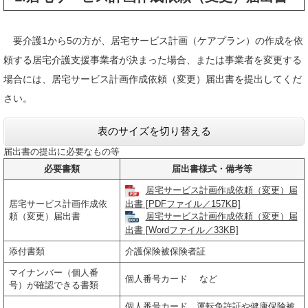
要介護1から5の方が、居宅サービス計画（ケアプラン）の作成を依
頼する居宅介護支援事業者が決まった場合、または事業者を変更する
場合には、居宅サービス計画作成依頼（変更）届出書を提出してくだ
さい。
表のサイズを切り替える
届出書の提出に必要なもの等
必要書類
届出書様式・備考等
居宅サービス計画作成依頼（変更）届
居宅サービス計画作成依
出書 [PDFファイル／157KB]
頼（変更）届出書
居宅サービス計画作成依頼（変更）届
出書 [Wordファイル／33KB]
添付書類
介護保険被保険者証
マイナンバー（個人番
個人番号カード など
号）が確認できる書類
個人番号カード、運転免許証や健康保険被