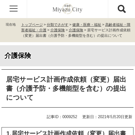
ペ
メ
ー
ニ
ジ
ュ
の
ー
現在地
トップページ
>
分類でさがす
>
健康・医療・福祉
>
高齢者福祉・障
先
を
害者福祉・介護
>
介護保険
>
介護保険
>
居宅サービス計画作成依頼
頭
飛
（変更）届出書（介護予防・多機能型を含む）の提出について
で
ば
す
し
。
て
介護保険
本
文
本
へ
居宅サービス計画作成依頼（変更）届出
文
書（介護予防・多機能型を含む）の提出
について
記事ID：0009252
更新日：2021年5月20日更新
1.居宅サービス計画作成依頼（変更）届出書