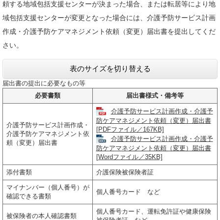
頼する地域包括支援センターが決まった場合、または転居等により地
域包括支援センターが変更となった場合には、介護予防サービス計画
作成・介護予防ケアマネジメント依頼（変更）届出書を提出してくだ
さい。
表のサイズを切り替える
届出書の提出に必要なもの等
必要書類
届出書様式・備考等
介護予防サービス計画作成・介護予
防ケアマネジメント依頼（変更）届出書
介護予防サービス計画作成・
[PDFファイル／167KB]
介護予防ケアマネジメント依
介護予防サービス計画作成・介護予
頼（変更）届出書
防ケアマネジメント依頼（変更）届出書
[Wordファイル／35KB]
添付書類
介護保険被保険者証
マイナンバー（個人番号）が
個人番号カード など
確認できる書類
個人番号カード、運転免許証や健康保険
被保険者の本人確認書類