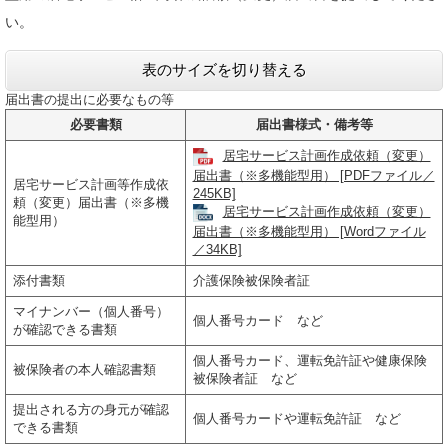
い。
表のサイズを切り替える
届出書の提出に必要なもの等
必要書類
届出書様式・備考等
居宅サービス計画作成依頼（変更）
届出書（※多機能型用） [PDFファイル／
居宅サービス計画等作成依
245KB]
頼（変更）届出書（※多機
居宅サービス計画作成依頼（変更）
能型用）
届出書（※多機能型用） [Wordファイル
／34KB]
添付書類
介護保険被保険者証
マイナンバー（個人番号）
個人番号カード など
が確認できる書類
個人番号カード、運転免許証や健康保険
被保険者の本人確認書類
被保険者証 など
提出される方の身元が確認
個人番号カードや運転免許証 など
できる書類