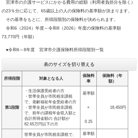
宮津市の介護サービスにかかる費用の総額（利用者負担分を除く）
の23％分に応じて、65歳以上の人の保険料の基準額が決まります。
その基準をもとに、所得段階別の保険料が決められます。
令和6（2024）年度～令和8（2026）年度の保険料の基準額
73,770円（年額）
●令和6～8年度 宮津市介護保険料所得段階別一覧
表のサイズを切り替える
保険料
保険料（年
所得段階
対象となる人
率
額）
・生活保護受給者の方
基準額
・世帯全員が市民税非課税
で、老齢福祉年金受給者の方
第1段階
・世帯全員が市民税非課税
×
18,450円
で、前年の課税年金収入額と
合計所得金額の 合計額が
0.25
82.65万円以下の方
基準額
世帯全員が市民税非課税で、