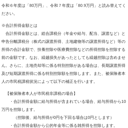
令和６年度は「80万円」、令和７年度は「80.9万円」と読み替えてく
ださい。
※合計所得金額とは
合計所得金額とは、総合課税分（年金や給与、配当、譲渡など）と
申告分離課税分（株式の譲渡所得、土地建物等の譲渡所得など）等の
所得の合計金額で、扶養控除や医療費控除などの所得控除を控除する
前の金額です。なお、繰越損失があったとしても繰越控除は含めませ
ん。さらに、土地売却等に係る特別控除がある場合は、長期譲渡所得
及び短期譲渡所得に係る特別控除額を控除します。また、被保険者本
人の市民税課税状況によって以下の補正を行います。
【被保険者本人が市民税非課税の場合】
・合計所得金額に給与所得が含まれている場合、給与所得から10
万円を控除します。
（控除後、給与所得が0円を下回る場合は0円とします）
・合計所得金額から公的年金等に係る雑所得を控除します。