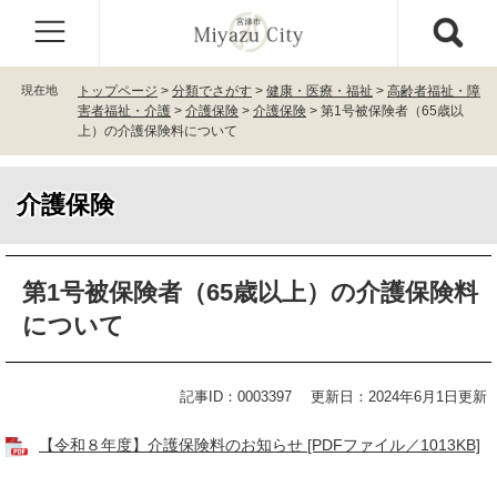
ペ
メ
ー
ニ
ジ
ュ
の
ー
現在地
トップページ
>
分類でさがす
>
健康・医療・福祉
>
高齢者福祉・障
先
を
害者福祉・介護
>
介護保険
>
介護保険
>
第1号被保険者（65歳以
頭
飛
上）の介護保険料について
で
ば
す
し
。
て
介護保険
本
文
本
へ
第1号被保険者（65歳以上）の介護保険料
文
について
記事ID：0003397
更新日：2024年6月1日更新
【令和８年度】介護保険料のお知らせ [PDFファイル／1013KB]