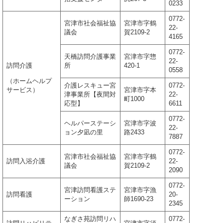
0233
0772-
宮津市社会福祉協
宮津市字鶴
22-
議会
賀2109-2
4165
0772-
天橋訪問介護事業
宮津市字惣
22-
訪問介護
所
420-1
0558
（ホームヘルプ
介護レスキュー宮
0772-
サービス）
宮津市字本
津事業所【夜間対
22-
町1000
応型】
6611
0772-
ヘルパーステーシ
宮津市字波
22-
ョン夕凪の里
路2433
7887
0772-
宮津市社会福祉協
宮津市字鶴
訪問入浴介護
22-
議会
賀2109-2
2090
0772-
宮津訪問看護ステ
宮津市字漁
訪問看護
20-
ーション
師1690-23
2345
なぎさ苑訪問リハ
0772-