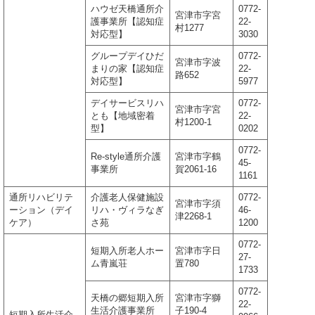
ハウゼ天橋通所介
0772-
宮津市字宮
護事業所【認知症
22-
村1277
対応型】
3030
グループデイひだ
0772-
宮津市字波
まりの家【認知症
22-
路652
対応型】
5977
デイサービスリハ
0772-
宮津市字宮
とも【地域密着
22-
村1200-1
型】
0202
0772-
Re-style通所介護
宮津市字鶴
45-
事業所
賀2061-16
1161
通所リハビリテ
介護老人保健施設
0772-
宮津市字須
ーション（デイ
リハ・ヴィラなぎ
46-
津2268-1
ケア）
さ苑
1200
0772-
短期入所老人ホー
宮津市字日
27-
ム青嵐荘
置780
1733
0772-
天橋の郷短期入所
宮津市字獅
22-
生活介護事業所
子190-4
短期入所生活介