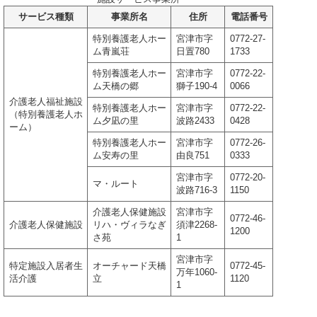
サービス種類
事業所名
住所
電話番号
特別養護老人ホー
宮津市字
0772-27-
ム青嵐荘
日置780
1733
特別養護老人ホー
宮津市字
0772-22-
ム天橋の郷
獅子190-4
0066
介護老人福祉施設
特別養護老人ホー
宮津市字
0772-22-
（特別養護老人ホ
ム夕凪の里
波路2433
0428
ーム）
特別養護老人ホー
宮津市字
0772-26-
ム安寿の里
由良751
0333
宮津市字
0772-20-
マ・ルート
波路716-3
1150
介護老人保健施設
宮津市字
0772-46-
介護老人保健施設
リハ・ヴィラなぎ
須津2268-
1200
さ苑
1
宮津市字
特定施設入居者生
オーチャード天橋
0772-45-
万年1060-
活介護
立
1120
1