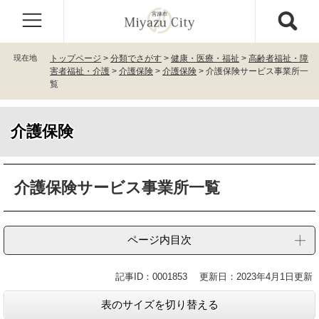
ペ
メ
ー
ニ
ジ
ュ
の
ー
現在地
トップページ
>
分類でさがす
>
健康・医療・福祉
>
高齢者福祉・障
先
を
害者福祉・介護
>
介護保険
>
介護保険
>
介護保険サービス事業所一
頭
飛
覧
で
ば
す
し
。
て
介護保険
本
文
本
へ
介護保険サービス事業所一覧
文
ページ内目次
記事ID：0001853
更新日：2023年4月1日更新
表のサイズを切り替える