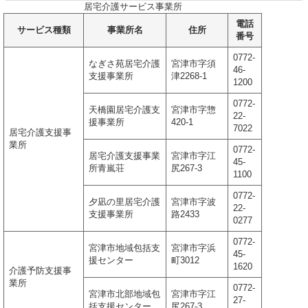
居宅介護サービス事業所
電話
サービス種類
事業所名
住所
番号
0772-
なぎさ苑居宅介護
宮津市字須
46-
支援事業所
津2268-1
1200
0772-
天橋園居宅介護支
宮津市字惣
22-
援事業所
420-1
7022
居宅介護支援事
業所
0772-
居宅介護支援事業
宮津市字江
45-
所青嵐荘
尻267-3
1100
0772-
夕凪の里居宅介護
宮津市字波
22-
支援事業所
路2433
0277
0772-
宮津市地域包括支
宮津市字浜
45-
援センター
町3012
1620
介護予防支援事
業所
0772-
宮津市北部地域包
宮津市字江
27-
括支援センター
尻267-3