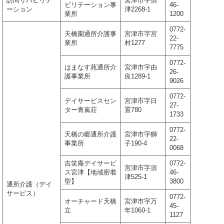
訪問リハビリテ
宮津市字須
ビリテーション事
46-
ーション
津2268-1
業所
1200
0772-
天橋園通所介護事
宮津市字宮
22-
業所
村1277
7775
0772-
はまなす苑通所介
宮津市字由
26-
護事業所
良1289-1
9026
0772-
デイサービスセン
宮津市字日
27-
ター青嵐荘
置780
1733
0772-
天橋の郷通所介護
宮津市字獅
22-
事業所
子190-4
0068
吉笑庵デイサービ
0772-
宮津市字須
ス宮津【地域密着
46-
津525-1
型】
3800
通所介護（デイ
サービス）
0772-
オーチャード天橋
宮津市字万
45-
立
年1060-1
1127