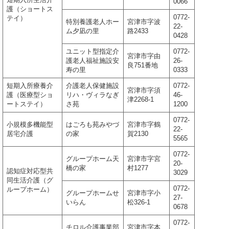
0066
護（ショートス
0772-
テイ）
特別養護老人ホー
宮津市字波
22-
ム夕凪の里
路2433
0428
ユニット型指定介
0772-
宮津市字由
護老人福祉施設安
26-
良751番地
寿の里
0333
短期入所療養介
介護老人保健施設
0772-
宮津市字須
護（医療型ショ
リハ・ヴィラなぎ
46-
津2268-1
ートステイ）
さ苑
1200
0772-
小規模多機能型
はごろも苑みやづ
宮津市字鶴
22-
居宅介護
の家
賀2130
5565
0772-
グループホーム天
宮津市字宮
20-
橋の家
村1277
認知症対応型共
3029
同生活介護（グ
0772-
ループホーム）
グループホームせ
宮津市字小
27-
いらん
松326-1
0678
0772-
チロル介護事業部
宮津市字本