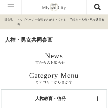
ペ
メ
ー
ニ
ジ
ュ
の
ー
現在地
トップページ
>
分類でさがす
>
くらし・手続き
>
人権・男女共同参
先
を
画
頭
飛
で
ば
本
す
し
人権・男女共同参画
文
。
て
本
文
へ
市からのお知らせ
カテゴリーからさがす
人権教育・啓発