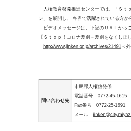
人権教育啓発推進センターでは、「Ｓｔｏ
ン」を展開し、 各界で活躍されている方か
ビデオメッセージは、下記のＵＲＬから
【Ｓｔｏｐ！コロナ差別－差別をなくし正
http://www.jinken.or.jp/archives/21491
＜外
市民課人権啓発係
電話番号 0772-45-1615
問い合わせ先
Fax番号 0772-25-1691
メール
jinken@city.miyaz