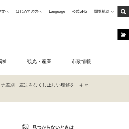
本文へ
はじめての方へ
Language
公式SNS
閲覧補助
福祉
観光・産業
市政
情報
 コロナ差別－差別をなくし正しい理解を－キャ
見つからないときは