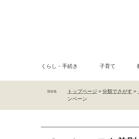
ペ
メ
ー
ニ
ジ
ュ
の
ー
先
を
頭
飛
で
ば
す
し
。
て
くらし・
手続き
子育て
本
文
へ
トップページ
>
分類でさがす
>
現在地
ンペーン
本
文