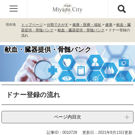
ペ
メ
ー
ニ
ジ
ュ
の
ー
現在地
トップページ
>
分類でさがす
>
健康・医療・福祉
>
健康
>
献血・臓
先
を
器提供・骨髄バンク
>
献血・臓器提供・骨髄バンク
>
ドナー登録の
頭
飛
流れ
で
ば
す
し
献血・臓器提供・骨髄バンク
。
て
本
文
へ
本
ドナー登録の流れ
文
ページ内目次
記事ID：0010728
更新日：2021年8月13日更新